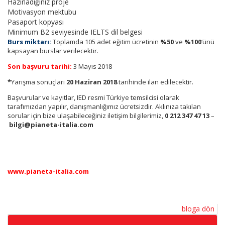
Hazırladığınız proje
Motivasyon mektubu
Pasaport kopyası
Minimum B2 seviyesinde IELTS dil belgesi
Burs miktarı:
Toplamda 105 adet eğitim ücretinin
%50
ve
%100
‘ünü
kapsayan burslar verilecektir.
Son başvuru tarihi:
3 Mayıs 2018
*
Yarışma sonuçları
20 Haziran 2018
tarihinde ilan edilecektir.
Başvurular ve kayıtlar, IED resmi Türkiye temsilcisi olarak
tarafımızdan yapılır, danışmanlığımız ücretsizdir. Aklınıza takılan
sorular için bize ulaşabileceğiniz iletişim bilgilerimiz,
0
212 3
47 47 13
–
bilgi@pianeta-italia.com
www.pianeta-italia.com
bloga dön