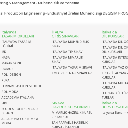
ering & Management - Mühendislik ve Yönetim
rial Production Engineering - Endüstriyel Üretim Mühendisliği DEGISIM PR
İtalya'da
İTALYA
İtalya'da
TASARIM OKULLARI
GİRİŞ SINAVLARI
DİL KURSLARI
İTALYA'DA TASARIM
İTALYA'DA MÜHENDİSLİK
İTALYA'DA DİL Ö
EĞİTİMİ
SINAVI
İTALYA'DA DİL OK
IED
İTALYA'DA TIP SINAVI
DİL KURSLARI
NABA
İTALYA'DA MİMARLIK
İTALYA'DA İNTEN
SINAVI
KURSLAR
MARANGONI
İTALYA'DA TASARIM SINAVI
İTALYA'DA YAZ 
DOMUS
TOLC ve CENT-S SINAVLARI
TİCARİ İTALYANC
POLI.DESIGN
KURSLARI
RUFA
İTALYA'DA MUTF
FERRARI FASHION SCHOOL
KURSLARI
POLIMODA
İTALYAN KÜLTÜ
ACCADEMIA ITALIANA
TURLARI
SINAVA
İtalya'da
FIDI
HAZIRLIK KURSLARIMIZ
BURS FIRSATLA
SCUOLA POLITECNICA DI
MİMARLIK HAZIRLIK KURSU
İtalya’da Burs İm
DESIGN
- İSTANBUL
ACCADEMIA COSTUME &
SAN RAFFAELE HAZIRLIK
MODA
KURSU - İSTANBUL