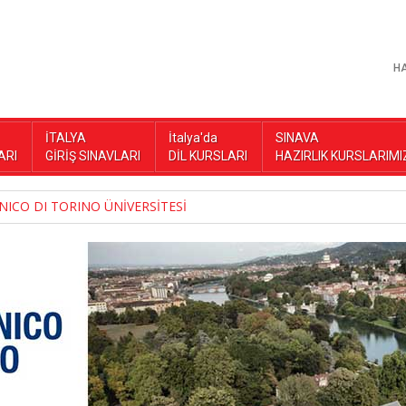
H
İTALYA
İtalya'da
SINAVA
ARI
GİRİŞ SINAVLARI
DİL KURSLARI
HAZIRLIK KURSLARIMI
NICO DI TORINO ÜNİVERSİTESİ