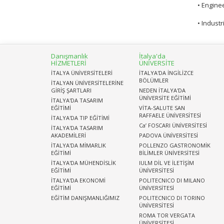
• Engine
• Indust
Danışmanlık
İtalya'da
HİZMETLERİ
ÜNİVERSİTE
İTALYA ÜNİVERSİTELERİ
İTALYA'DA İNGİLİZCE
BÖLÜMLER
İTALYAN ÜNİVERSİTELERİNE
GİRİŞ ŞARTLARI
NEDEN İTALYA'DA
ÜNİVERSİTE EĞİTİMİ
İTALYA'DA TASARIM
EĞİTİMİ
VİTA-SALUTE SAN
RAFFAELE ÜNİVERSİTESİ
İTALYA'DA TIP EĞİTİMİ
Ca’ FOSCARI ÜNİVERSİTESİ
İTALYA'DA TASARIM
AKADEMİLERİ
PADOVA ÜNİVERSİTESİ
İTALYA'DA MİMARLIK
POLLENZO GASTRONOMİK
EĞİTİMİ
BİLİMLER ÜNİVERSİTESİ
İTALYA'DA MÜHENDİSLİK
IULM DİL VE İLETİŞİM
EĞİTİMİ
ÜNİVERSİTESİ
İTALYA'DA EKONOMİ
POLITECNICO DI MILANO
EĞİTİMİ
ÜNİVERSİTESİ
EĞİTİM DANIŞMANLIĞIMIZ
POLITECNICO DI TORINO
ÜNİVERSİTESİ
ROMA TOR VERGATA
ÜNİVERSİTESİ