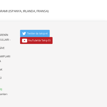
OGRAMI (ISPANYA, IRLANDA, FRANSA)
Twitter da takip et
ĞRENİN
ULLARI -
YouTube’da Takip Et
SİVE
KAMPLARI
A
AK
RÜ
RI
kanları