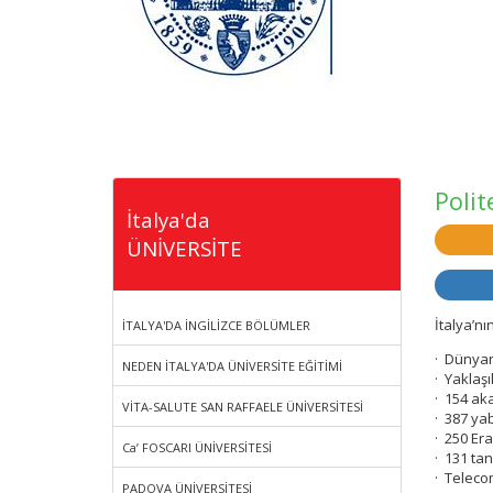
Polit
İtalya'da
ÜNİVERSİTE
İtalya’nı
İTALYA'DA İNGİLİZCE BÖLÜMLER
· Dünyan
NEDEN İTALYA'DA ÜNİVERSİTE EĞİTİMİ
·
Yaklaş
·
154 aka
VİTA-SALUTE SAN RAFFAELE ÜNİVERSİTESİ
·
387 yab
·
250 Er
Ca’ FOSCARI ÜNİVERSİTESİ
·
131 tan
·
Telecom 
PADOVA ÜNİVERSİTESİ