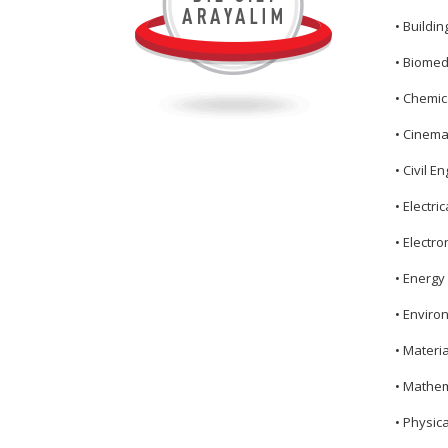
• Buildin
• Biomed
• Chemic
• Cinema
• Civil E
• Electri
• Electro
• Energy 
• Enviro
• Materi
• Mathem
• Physica