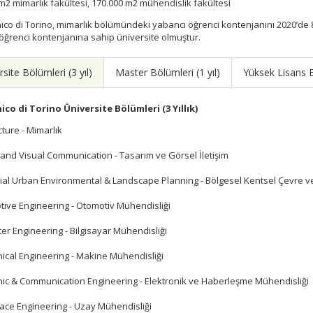
m2 mimarlık fakültesi, 170.000 m2 mühendislik fakültesi
nico di Torino, mimarlık bölümündeki yabancı öğrenci kontenjanını 2020’de 
öğrenci kontenjanına sahip üniversite olmuştur.
site Bölümleri (3 yıl)
Master Bölümleri (1 yıl)
Yüksek Lisans B
ico di Torino Üniversite Bölümleri (3 Yıllık)
cture - Mimarlık
 and Visual Communication - Tasarım ve Görsel İletişim
orial Urban Environmental & Landscape Planning - Bölgesel Kentsel Çevre v
tive Engineering - Otomotiv Mühendisliği
er Engineering - Bilgisayar Mühendisliği
ical Engineering - Makine Mühendisliği
onic & Communication Engineering - Elektronik ve Haberleşme Mühendisliği
ace Engineering - Uzay Mühendisliği