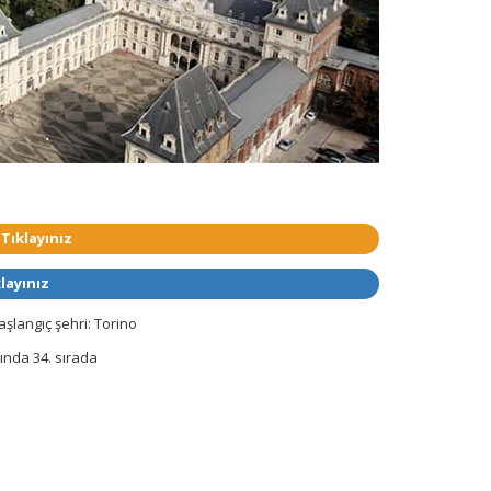
 Tıklayınız
layınız
başlangıç şehri: Torino
ında 34. sırada