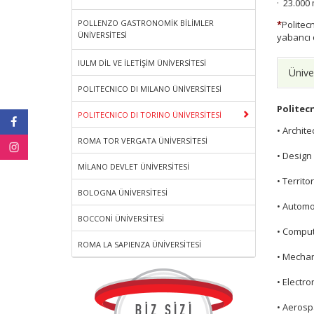
·
23.000 
POLLENZO GASTRONOMİK BİLİMLER
*
Politec
ÜNİVERSİTESİ
yabancı 
IULM DİL VE İLETİŞİM ÜNİVERSİTESİ
Üniver
POLITECNICO DI MILANO ÜNİVERSİTESİ
Politecn
POLITECNICO DI TORINO ÜNİVERSİTESİ
• Archite
ROMA TOR VERGATA ÜNİVERSİTESİ
• Design
MİLANO DEVLET ÜNİVERSİTESİ
• Territ
BOLOGNA ÜNİVERSİTESİ
• Automo
BOCCONİ ÜNİVERSİTESİ
• Comput
ROMA LA SAPIENZA ÜNİVERSİTESİ
• Mechan
• Electr
• Aerosp