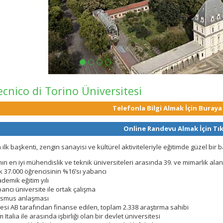
ecnico di Torino Üniversitesi
Telefonla Bilgi Almak İçin Buraya
Online Randevu Almak İçin Tık
n ilk başkenti, zengin sanayisi ve kültürel aktiviteleriyle eğitimde güzel bir 
ın en iyi mühendislik ve teknik üniversiteleri arasında 39. ve mimarlık alan
ık
37.000 öğrencisinin %16’sı yabancı
demik eğitim yılı
ancı üniversite ile ortak çalışma
asmus anlaşması
esi AB tarafından finanse edilen, toplam 2.338 araştırma sahibi
Italia ile arasında işbirliği olan bir devlet üniversitesi