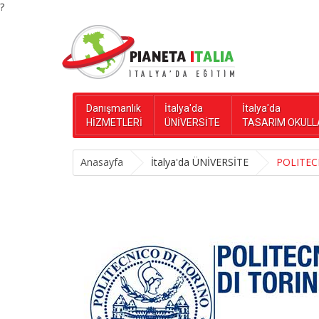
?
Danışmanlık
İtalya'da
İtalya'da
HİZMETLERİ
ÜNİVERSİTE
TASARIM OKULL
Anasayfa
İtalya'da ÜNİVERSİTE
POLITEC