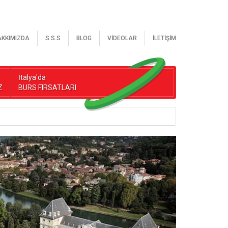
AKKIMIZDA
S.S.S
BLOG
VİDEOLAR
İLETİŞİM
İtalya'da
Z
BURS FIRSATLARI